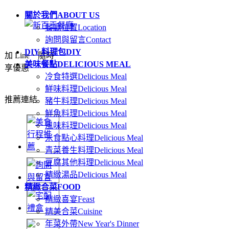
關於我們
ABOUT US
餐廳位置
Location
詢問與留言
Contact
DIY 料理包
DIY
加 Line．隨時
美味餐點
DELICIOUS MEAL
享優惠
冷食特選
Delicious Meal
鮮味料理
Delicious Meal
推薦連結
豬牛料理
Delicious Meal
鮮魚料理
Delicious Meal
風味料理
Delicious Meal
米食點心料理
Delicious Meal
青菜養生料理
Delicious Meal
豆腐其他料理
Delicious Meal
精緻湯品
Delicious Meal
精緻合菜
FOOD
精緻喜宴
Feast
精美合菜
Cuisine
年菜外帶
New Year's Dinner