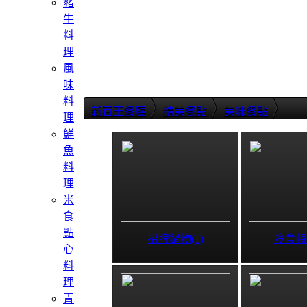
豬
牛
料
理
風
味
料
新百王餐廳
精美餐點
美味餐點
理
鮮
魚
料
理
米
食
點
招牌鍋物(1)
冷食特選
心
料
理
青