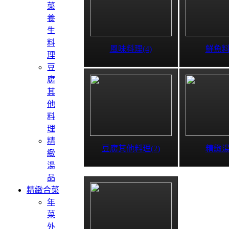
菜
養
生
料
風味料理(4)
鮮魚料
理
豆
腐
其
他
料
理
精
豆腐其他料理(2)
精緻湯
緻
湯
品
精緻合菜
年
菜
外