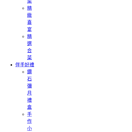
菜
精
緻
喜
宴
精
選
合
菜
伴手好禮
鑽
石
彌
月
禮
盒
手
作
小