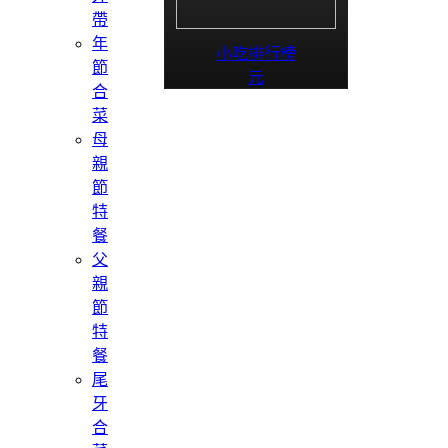
帶
年
小吃排行榜
節
元
合
菜
母
親
節
特
餐
父
親
節
特
餐
尾
牙
合