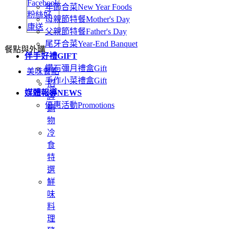
年節合菜
New Year Foods
母親節特餐
Mother's Day
父親節特餐
Father's Day
尾牙合菜
Year-End Banquet
餐點與外購
伴手好禮
GIFT
鑽石彌月禮盒
Gift
美味餐點
手作小菜禮盒
Gift
招
媒體報導
NEWS
牌
優惠活動
Promotions
鍋
物
冷
食
特
選
鮮
味
料
理