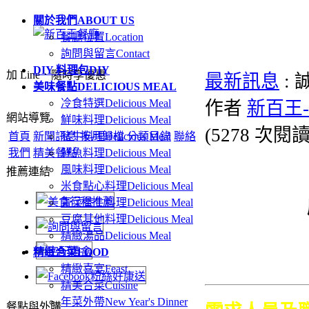
關於我們
ABOUT US
餐廳位置
Location
詢問與留言
Contact
DIY 料理包
DIY
加 Line．隨時享優惠
最新訊息
:
美味餐點
DELICIOUS MEAL
冷食特選
Delicious Meal
作者
新百王
網站導覽
鮮味料理
Delicious Meal
(
5278 次閱
首頁
新聞訊息
豬牛料理
按月歸檔
Delicious Meal
分類目錄
聯絡
我們
精美餐點
鮮魚料理
Delicious Meal
風味料理
Delicious Meal
推薦連結
米食點心料理
Delicious Meal
青菜養生料理
Delicious Meal
豆腐其他料理
Delicious Meal
精緻湯品
Delicious Meal
精緻合菜
FOOD
精緻喜宴
Feast
精美合菜
Cuisine
年菜外帶
New Year's Dinner
餐點與外購