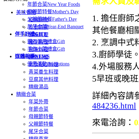
需求人員及
年節合菜
New Year Foods
母親節特餐
Mother's Day
美味餐點
1. 擔任廚
父親節特餐
Father's Day
招牌鍋物
尾牙合菜
Year-End Banquet
冷食特選
其他餐廳相
伴手好禮
GIFT
鮮味料理
2. 烹調中
鑽石彌月禮盒
Gift
豬牛料理
手作小菜禮盒
Gift
風味料理
3.廚師學徒
媒體報導
NEWS
鮮魚料理
優惠活動
Promotions
米食點心料理
4.外場服務
青菜養生料理
5早班或晚
豆腐其他料理
精緻湯品
詳細內容請
精緻合菜
年菜外帶
484236.html
年節合菜
母親節特餐
來電洽詢：
0
父親節特餐
尾牙合菜
精緻喜宴