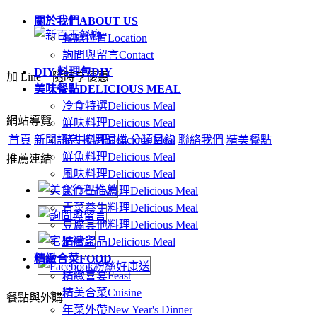
關於我們
ABOUT US
餐廳位置
Location
詢問與留言
Contact
DIY 料理包
DIY
加 Line．隨時享優惠
美味餐點
DELICIOUS MEAL
冷食特選
Delicious Meal
網站導覽
鮮味料理
Delicious Meal
首頁
新聞訊息
豬牛料理
按月歸檔
Delicious Meal
分類目錄
聯絡我們
精美餐點
鮮魚料理
Delicious Meal
推薦連結
風味料理
Delicious Meal
米食點心料理
Delicious Meal
青菜養生料理
Delicious Meal
豆腐其他料理
Delicious Meal
精緻湯品
Delicious Meal
精緻合菜
FOOD
精緻喜宴
Feast
精美合菜
Cuisine
餐點與外購
年菜外帶
New Year's Dinner