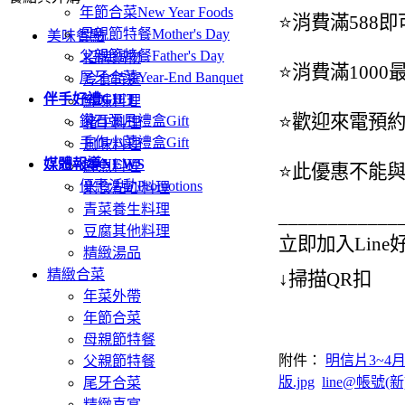
年節合菜
New Year Foods
⭐️消費滿588
母親節特餐
Mother's Day
美味餐點
父親節特餐
Father's Day
招牌鍋物
⭐️消費滿10
尾牙合菜
Year-End Banquet
冷食特選
伴手好禮
GIFT
鮮味料理
⭐️歡迎來電預
鑽石彌月禮盒
Gift
豬牛料理
手作小菜禮盒
Gift
風味料理
媒體報導
NEWS
鮮魚料理
⭐️此優惠不能
優惠活動
Promotions
米食點心料理
青菜養生料理
____________
豆腐其他料理
立即加入Line
精緻湯品
精緻合菜
↓掃描QR扣
年菜外帶
年節合菜
母親節特餐
附件：
明信片3~4月 -
父親節特餐
版.jpg
line@帳號(新)
尾牙合菜
精緻喜宴