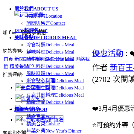
關於我們
ABOUT US
餐廳位置
Location
詢問與留言
Contact
DIY 料理包
DIY
加 Line．隨時享優惠
美味餐點
DELICIOUS MEAL
冷食特選
Delicious Meal
網站導覽
優惠活動
: 
鮮味料理
Delicious Meal
首頁
新聞訊息
豬牛料理
按月歸檔
Delicious Meal
分類目錄
聯絡我
作者
新百王
們
精美餐點
鮮魚料理
Delicious Meal
風味料理
Delicious Meal
推薦連結
(
2702 次閱
米食點心料理
Delicious Meal
青菜養生料理
Delicious Meal
豆腐其他料理
Delicious Meal
精緻湯品
Delicious Meal
❤️3月4月優惠活
精緻合菜
FOOD
精緻喜宴
Feast
精美合菜
Cuisine
⭐️可預約外帶
年菜外帶
New Year's Dinner
餐點與外購