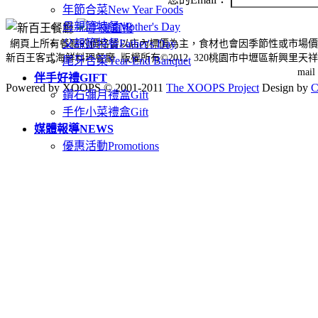
年節合菜
New Year Foods
母親節特餐
Mother's Day
父親節特餐
Father's Day
網頁上所有餐點的價格皆以店內標價為主，食材也會因季節性或市場價
新百王客式海鮮料理餐廳 版權所有©2012 320桃園市中壢區新興里天祥三
尾牙合菜
Year-End Banquet
mai
伴手好禮
GIFT
Powered by XOOPS © 2001-2011
The XOOPS Project
Design by
鑽石彌月禮盒
Gift
手作小菜禮盒
Gift
媒體報導
NEWS
優惠活動
Promotions