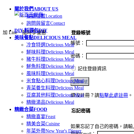
關於我們
ABOUT US
餐廳位置
Location
詢問與留言
Contact
DIY 料理包
DIY
加 Line．隨時享優惠
登錄帳號
美味餐點
DELICIOUS MEAL
帳號：
冷食特選
Delicious Meal
鮮味料理
Delicious Meal
密碼：
豬牛料理
Delicious Meal
鮮魚料理
Delicious Meal
記住登錄資訊
風味料理
Delicious Meal
米食點心料理
Delicious Meal
青菜養生料理
Delicious Meal
豆腐其他料理
Delicious Meal
還沒註冊？請
點擊此處註冊
。
精緻湯品
Delicious Meal
精緻合菜
FOOD
忘記密碼
精緻喜宴
Feast
精美合菜
Cuisine
如果忘記了自己的密碼，請輸入
年菜外帶
New Year's Dinner
您的Email：