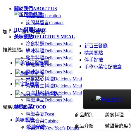
關於我們
ABOUT US
餐廳位置
Location
詢問與留言
Contact
DIY 料理包
DIY
加 Line．隨時享優惠
美味餐點
DELICIOUS MEAL
冷食特選
Delicious Meal
新百王餐廳
推薦連結
鮮味料理
Delicious Meal
精美餐點
豬牛料理
Delicious Meal
伴手好禮
鮮魚料理
Delicious Meal
手作小菜宅配禮盒
風味料理
Delicious Meal
米食點心料理
Delicious Meal
青菜養生料理
Delicious Meal
豆腐其他料理
Delicious Meal
精緻湯品
Delicious Meal
精緻合菜
FOOD
餐點與外購
精緻喜宴
Feast
商品類別
美食料理
美味餐點
精美合菜
Cuisine
商品介紹
微甜帶脆度
招牌鍋物
年菜外帶
New Year's Dinner