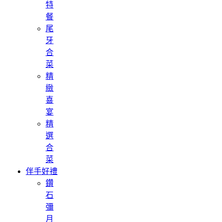
特
餐
尾
牙
合
菜
精
緻
喜
宴
精
選
合
菜
伴手好禮
鑽
石
彌
月