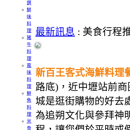
選
鮮
味
料
最新訊息
: 美食行程推薦 
理
豬
牛
料
理
風
新百王客式海鮮料理
味
料
路底)，近中壢站前商
理
鮮
城是逛街購物的好去
魚
料
為追朔文化與參拜神
理
米
程，讓您們於平時或
食