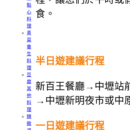
點
食。
心
料
理
青
菜
養
生
半日遊建議行程
料
理
豆
腐
新百王餐廳→中壢站前
其
他
→中壢新明夜市或中
料
理
精
一日遊建議行程
緻