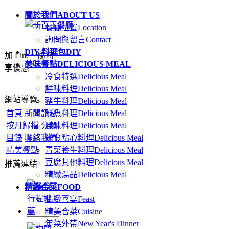
關於我們
ABOUT US
餐廳位置
Location
詢問與留言
Contact
DIY 料理包
DIY
加 Line．隨時
美味餐點
DELICIOUS MEAL
享優惠
冷食特選
Delicious Meal
鮮味料理
Delicious Meal
網站導覽
豬牛料理
Delicious Meal
首頁
新聞訊息
鮮魚料理
Delicious Meal
按月歸檔
分類
風味料理
Delicious Meal
目錄
聯絡我們
米食點心料理
Delicious Meal
精美餐點
青菜養生料理
Delicious Meal
豆腐其他料理
Delicious Meal
推薦連結
精緻湯品
Delicious Meal
精緻合菜
FOOD
精緻喜宴
Feast
精美合菜
Cuisine
年菜外帶
New Year's Dinner