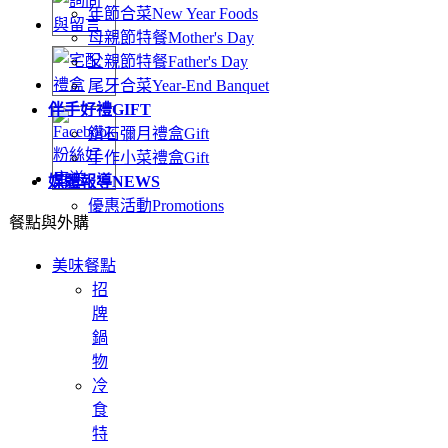
年節合菜
New Year Foods
母親節特餐
Mother's Day
父親節特餐
Father's Day
尾牙合菜
Year-End Banquet
伴手好禮
GIFT
鑽石彌月禮盒
Gift
手作小菜禮盒
Gift
媒體報導
NEWS
優惠活動
Promotions
餐點與外購
美味餐點
招
牌
鍋
物
冷
食
特