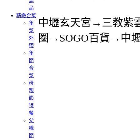
湯
品
精緻合菜
中壢玄天宮→三教紫
年
菜
圈→SOGO百貨→中
外
帶
年
節
合
菜
母
親
節
特
餐
父
親
節