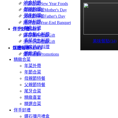
冷食特選
年節合菜
New Year Foods
鮮味料理
母親節特餐
Mother's Day
豬牛料理
父親節特餐
Father's Day
風味料理
尾牙合菜
Year-End Banquet
鮮魚料理
伴手好禮
GIFT
米食點心料理
鑽石彌月禮盒
Gift
青菜養生料理
美味餐點(34)
手作小菜禮盒
Gift
豆腐其他料理
媒體報導
NEWS
精緻湯品
優惠活動
Promotions
精緻合菜
年菜外帶
年節合菜
母親節特餐
父親節特餐
尾牙合菜
精緻喜宴
精選合菜
伴手好禮
鑽石彌月禮盒