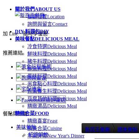
關於我們
ABOUT US
餐廳位置
Location
詢問與留言
Contact
DIY 料理包
DIY
加 Line．隨時享優惠
美味餐點
DELICIOUS MEAL
冷食特選
Delicious Meal
推薦連結
鮮味料理
Delicious Meal
豬牛料理
Delicious Meal
鮮魚料理
Delicious Meal
風味料理
Delicious Meal
米食點心料理
Delicious Meal
青菜養生料理
Delicious Meal
豆腐其他料理
Delicious Meal
精緻湯品
Delicious Meal
精緻合菜
FOOD
餐點與外購
精緻喜宴
Feast
美味餐點
精美合菜
Cuisine
新百王餐廳
精美餐點
招牌鍋物
年菜外帶
New Year's Dinner