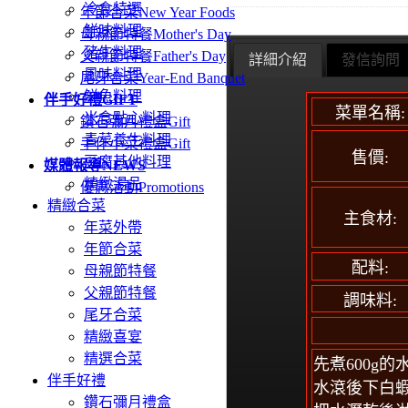
冷食特選
年節合菜
New Year Foods
鮮味料理
母親節特餐
Mother's Day
豬牛料理
父親節特餐
Father's Day
詳細介紹
發信詢問
風味料理
尾牙合菜
Year-End Banquet
鮮魚料理
伴手好禮
GIFT
菜單名稱:
米食點心料理
鑽石彌月禮盒
Gift
青菜養生料理
手作小菜禮盒
Gift
售價:
豆腐其他料理
媒體報導
NEWS
精緻湯品
優惠活動
Promotions
精緻合菜
主食材:
年菜外帶
年節合菜
配料:
母親節特餐
父親節特餐
調味料:
尾牙合菜
精緻喜宴
精選合菜
先煮600g
伴手好禮
水滾後下白
鑽石彌月禮盒