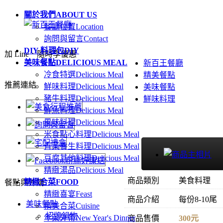
關於我們
ABOUT US
餐廳位置
Location
詢問與留言
Contact
DIY 料理包
DIY
加 Line．隨時享優惠
美味餐點
DELICIOUS MEAL
新百王餐廳
冷食特選
Delicious Meal
精美餐點
推薦連結
鮮味料理
Delicious Meal
美味餐點
豬牛料理
Delicious Meal
鮮味料理
鮮魚料理
Delicious Meal
風味料理
Delicious Meal
米食點心料理
Delicious Meal
青菜養生料理
Delicious Meal
豆腐其他料理
Delicious Meal
精緻湯品
Delicious Meal
商品類別
美食料理
精緻合菜
FOOD
餐點與外購
精緻喜宴
Feast
商品介紹
每份8-10尾
美味餐點
精美合菜
Cuisine
招牌鍋物
年菜外帶
New Year's Dinner
商品售價
300元