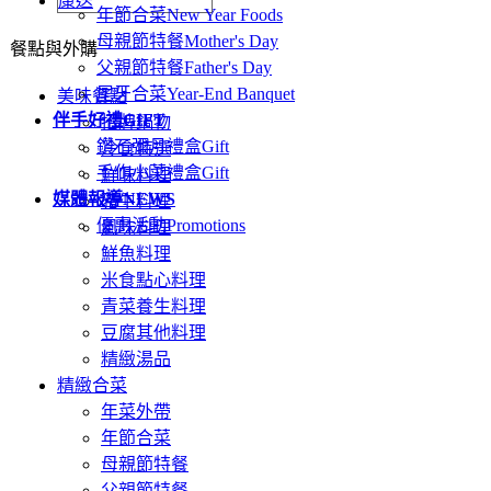
年節合菜
New Year Foods
母親節特餐
Mother's Day
餐點與外購
父親節特餐
Father's Day
尾牙合菜
Year-End Banquet
美味餐點
伴手好禮
GIFT
招牌鍋物
鑽石彌月禮盒
Gift
冷食特選
手作小菜禮盒
Gift
鮮味料理
媒體報導
NEWS
豬牛料理
優惠活動
Promotions
風味料理
鮮魚料理
米食點心料理
青菜養生料理
豆腐其他料理
精緻湯品
精緻合菜
年菜外帶
年節合菜
母親節特餐
父親節特餐