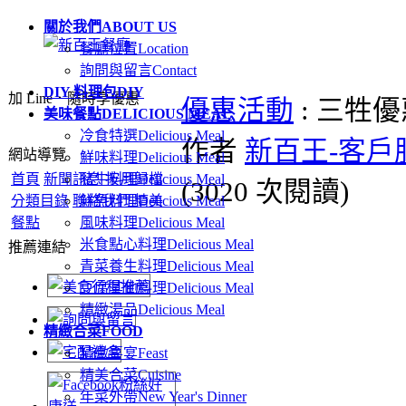
關於我們
ABOUT US
餐廳位置
Location
詢問與留言
Contact
DIY 料理包
DIY
加 Line．隨時享優惠
優惠活動
: 三牲
美味餐點
DELICIOUS MEAL
冷食特選
Delicious Meal
作者
新百王-客戶
網站導覽
鮮味料理
Delicious Meal
首頁
新聞訊息
豬牛料理
按月歸檔
Delicious Meal
(
3020 次閱讀
)
分類目錄
聯絡我們
鮮魚料理
精美
Delicious Meal
餐點
風味料理
Delicious Meal
米食點心料理
Delicious Meal
推薦連結
青菜養生料理
Delicious Meal
豆腐其他料理
Delicious Meal
精緻湯品
Delicious Meal
精緻合菜
FOOD
精緻喜宴
Feast
精美合菜
Cuisine
年菜外帶
New Year's Dinner