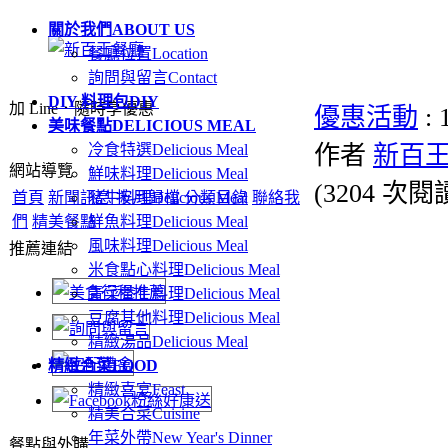
關於我們
ABOUT US
餐廳位置
Location
詢問與留言
Contact
DIY 料理包
DIY
加 Line．隨時享優惠
優惠活動
:
美味餐點
DELICIOUS MEAL
冷食特選
Delicious Meal
作者
新百王
網站導覽
鮮味料理
Delicious Meal
(
3204 次閱
首頁
新聞訊息
豬牛料理
按月歸檔
Delicious Meal
分類目錄
聯絡我
們
精美餐點
鮮魚料理
Delicious Meal
風味料理
Delicious Meal
推薦連結
米食點心料理
Delicious Meal
青菜養生料理
Delicious Meal
豆腐其他料理
Delicious Meal
精緻湯品
Delicious Meal
精緻合菜
FOOD
精緻喜宴
Feast
精美合菜
Cuisine
年菜外帶
New Year's Dinner
餐點與外購