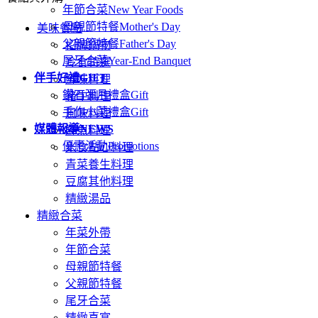
年節合菜
New Year Foods
母親節特餐
Mother's Day
美味餐點
父親節特餐
Father's Day
招牌鍋物
尾牙合菜
Year-End Banquet
冷食特選
伴手好禮
GIFT
鮮味料理
鑽石彌月禮盒
Gift
豬牛料理
手作小菜禮盒
Gift
風味料理
媒體報導
NEWS
鮮魚料理
優惠活動
Promotions
米食點心料理
青菜養生料理
豆腐其他料理
精緻湯品
精緻合菜
年菜外帶
年節合菜
母親節特餐
父親節特餐
尾牙合菜
精緻喜宴