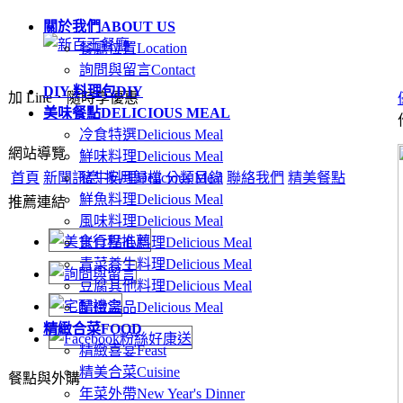
關於我們
ABOUT US
餐廳位置
Location
詢問與留言
Contact
DIY 料理包
DIY
加 Line．隨時享優惠
美味餐點
DELICIOUS MEAL
冷食特選
Delicious Meal
網站導覽
鮮味料理
Delicious Meal
首頁
新聞訊息
豬牛料理
按月歸檔
Delicious Meal
分類目錄
聯絡我們
精美餐點
鮮魚料理
Delicious Meal
推薦連結
風味料理
Delicious Meal
米食點心料理
Delicious Meal
青菜養生料理
Delicious Meal
豆腐其他料理
Delicious Meal
精緻湯品
Delicious Meal
精緻合菜
FOOD
精緻喜宴
Feast
精美合菜
Cuisine
餐點與外購
年菜外帶
New Year's Dinner