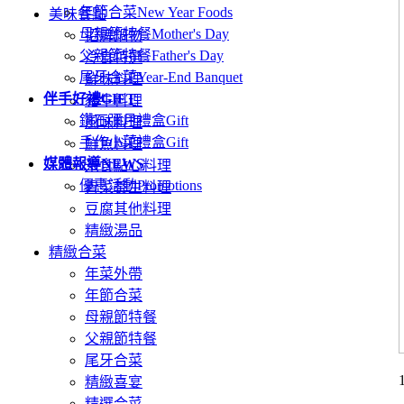
年節合菜
New Year Foods
美味餐點
母親節特餐
Mother's Day
招牌鍋物
父親節特餐
Father's Day
冷食特選
尾牙合菜
Year-End Banquet
鮮味料理
伴手好禮
GIFT
豬牛料理
鑽石彌月禮盒
Gift
風味料理
手作小菜禮盒
Gift
鮮魚料理
媒體報導
NEWS
米食點心料理
優惠活動
Promotions
青菜養生料理
豆腐其他料理
精緻湯品
精緻合菜
年菜外帶
年節合菜
母親節特餐
父親節特餐
尾牙合菜
精緻喜宴
精選合菜