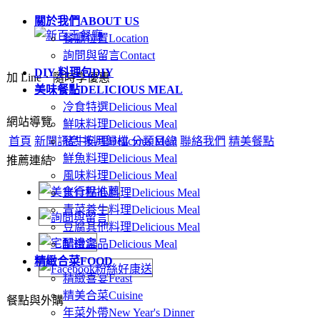
關於我們
ABOUT US
餐廳位置
Location
詢問與留言
Contact
DIY 料理包
DIY
加 Line．隨時享優惠
美味餐點
DELICIOUS MEAL
冷食特選
Delicious Meal
網站導覽
鮮味料理
Delicious Meal
首頁
新聞訊息
豬牛料理
按月歸檔
Delicious Meal
分類目錄
聯絡我們
精美餐點
鮮魚料理
Delicious Meal
推薦連結
風味料理
Delicious Meal
米食點心料理
Delicious Meal
青菜養生料理
Delicious Meal
豆腐其他料理
Delicious Meal
精緻湯品
Delicious Meal
精緻合菜
FOOD
精緻喜宴
Feast
精美合菜
Cuisine
餐點與外購
年菜外帶
New Year's Dinner