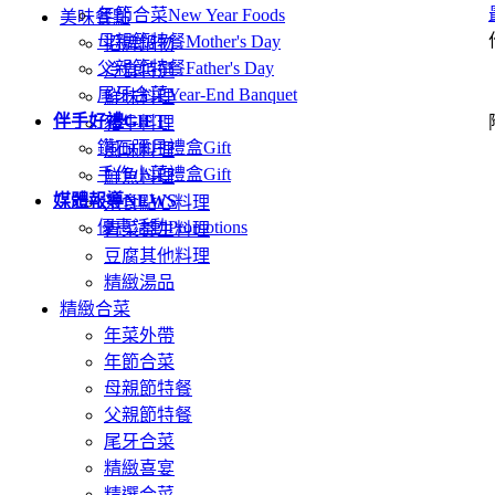
年節合菜
New Year Foods
美味餐點
母親節特餐
Mother's Day
招牌鍋物
父親節特餐
Father's Day
冷食特選
尾牙合菜
Year-End Banquet
鮮味料理
伴手好禮
GIFT
豬牛料理
鑽石彌月禮盒
Gift
風味料理
手作小菜禮盒
Gift
鮮魚料理
媒體報導
NEWS
米食點心料理
優惠活動
Promotions
青菜養生料理
豆腐其他料理
精緻湯品
精緻合菜
年菜外帶
年節合菜
母親節特餐
父親節特餐
尾牙合菜
精緻喜宴
精選合菜