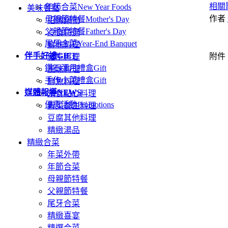
相關
年節合菜
New Year Foods
美味餐點
作者
母親節特餐
Mother's Day
招牌鍋物
父親節特餐
Father's Day
冷食特選
尾牙合菜
Year-End Banquet
鮮味料理
伴手好禮
GIFT
附件
豬牛料理
鑽石彌月禮盒
Gift
風味料理
手作小菜禮盒
Gift
鮮魚料理
媒體報導
NEWS
米食點心料理
優惠活動
Promotions
青菜養生料理
豆腐其他料理
精緻湯品
精緻合菜
年菜外帶
年節合菜
母親節特餐
父親節特餐
尾牙合菜
精緻喜宴
精選合菜