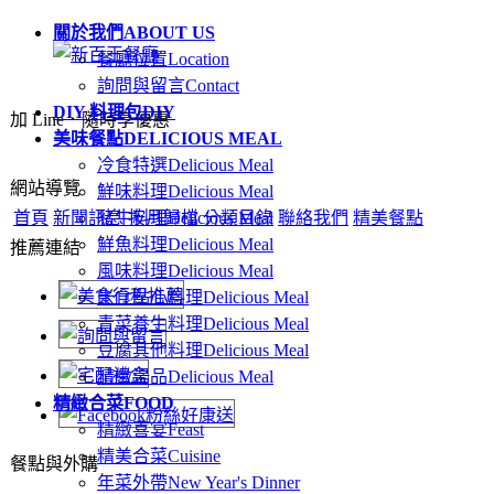
關於我們
ABOUT US
餐廳位置
Location
詢問與留言
Contact
DIY 料理包
DIY
加 Line．隨時享優惠
美味餐點
DELICIOUS MEAL
冷食特選
Delicious Meal
網站導覽
鮮味料理
Delicious Meal
首頁
新聞訊息
豬牛料理
按月歸檔
Delicious Meal
分類目錄
聯絡我們
精美餐點
鮮魚料理
Delicious Meal
推薦連結
風味料理
Delicious Meal
米食點心料理
Delicious Meal
青菜養生料理
Delicious Meal
豆腐其他料理
Delicious Meal
精緻湯品
Delicious Meal
精緻合菜
FOOD
精緻喜宴
Feast
精美合菜
Cuisine
餐點與外購
年菜外帶
New Year's Dinner