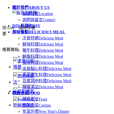
關於我們
ABOUT US
餐廳位置
Location
詢問與留言
Contact
DIY 料理包
DIY
加 Line．隨時享優
美味餐點
DELICIOUS MEAL
惠
冷食特選
Delicious Meal
鮮味料理
Delicious Meal
推薦連結
豬牛料理
Delicious Meal
鮮魚料理
Delicious Meal
風味料理
Delicious Meal
米食點心料理
Delicious Meal
青菜養生料理
Delicious Meal
豆腐其他料理
Delicious Meal
精緻湯品
Delicious Meal
精緻合菜
FOOD
精緻喜宴
Feast
精美合菜
Cuisine
年菜外帶
New Year's Dinner