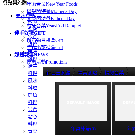
餐點與外購
年節合菜
New Year Foods
母親節特餐
Mother's Day
美味餐點
父親節特餐
Father's Day
招牌
尾牙合菜
Year-End Banquet
鍋物
伴手好禮
GIFT
冷食
鑽石彌月禮盒
Gift
特選
手作小菜禮盒
Gift
鮮味
媒體報導
NEWS
料理
優惠活動
Promotions
豬牛
新百王餐廳
精美餐點
精緻合菜
料理
風味
料理
鮮魚
料理
米食
點心
料理
年菜外帶(0)
年節
青菜