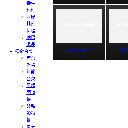
養生
料理
豆腐
其他
料理
精緻
湯品
尾牙合菜(0)
精緻
精緻合菜
年菜
外帶
年節
合菜
母親
節特
餐
父親
節特
餐
尾牙