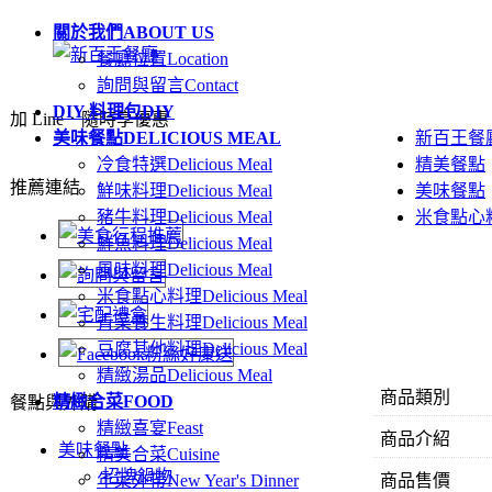
關於我們
ABOUT US
餐廳位置
Location
詢問與留言
Contact
DIY 料理包
DIY
加 Line．隨時享優惠
美味餐點
DELICIOUS MEAL
新百王餐
冷食特選
Delicious Meal
精美餐點
推薦連結
鮮味料理
Delicious Meal
美味餐點
豬牛料理
Delicious Meal
米食點心
鮮魚料理
Delicious Meal
風味料理
Delicious Meal
米食點心料理
Delicious Meal
青菜養生料理
Delicious Meal
豆腐其他料理
Delicious Meal
精緻湯品
Delicious Meal
商品類別
精緻合菜
FOOD
餐點與外購
精緻喜宴
Feast
商品介紹
美味餐點
精美合菜
Cuisine
招牌鍋物
年菜外帶
New Year's Dinner
商品售價