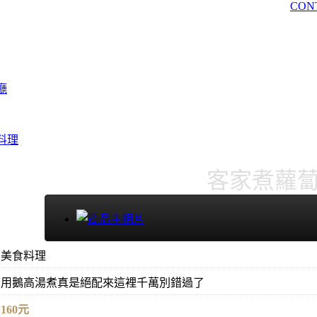
CON
廳
料理
客家煮蘿
美食料理
用鵝高湯煮真是絕配來這裡千萬別錯過了
160元