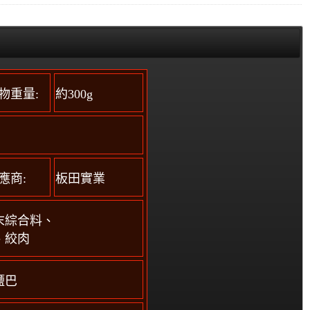
物重量:
約300g
應商:
板田實業
末綜合料、
、絞肉
鹽巴