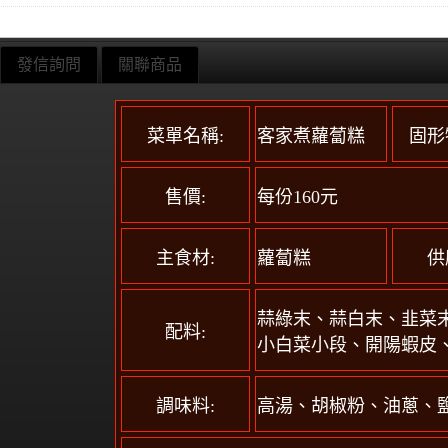
發信詢問
關聯商品
菜單名稱:
客家煮蘿蔔糕
固形
售價:
每份160元
主食材:
蘿蔔糕
供
蒜綠末、蒜白末、韭菜
配料:
小白菜小段、開陽蝦皮
調味料:
高湯、胡椒粉、油蔥、