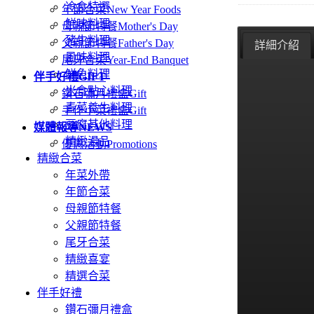
冷食特選
年節合菜
New Year Foods
鮮味料理
母親節特餐
Mother's Day
豬牛料理
父親節特餐
Father's Day
詳細介紹
風味料理
尾牙合菜
Year-End Banquet
鮮魚料理
伴手好禮
GIFT
米食點心料理
鑽石彌月禮盒
Gift
青菜養生料理
手作小菜禮盒
Gift
豆腐其他料理
媒體報導
NEWS
精緻湯品
優惠活動
Promotions
精緻合菜
年菜外帶
年節合菜
母親節特餐
父親節特餐
尾牙合菜
精緻喜宴
精選合菜
伴手好禮
鑽石彌月禮盒