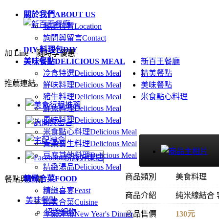
關於我們
ABOUT US
餐廳位置
Location
詢問與留言
Contact
DIY 料理包
DIY
加 Line．隨時享優惠
美味餐點
DELICIOUS MEAL
新百王餐廳
冷食特選
Delicious Meal
精美餐點
推薦連結
鮮味料理
Delicious Meal
美味餐點
豬牛料理
Delicious Meal
米食點心料理
鮮魚料理
Delicious Meal
風味料理
Delicious Meal
米食點心料理
Delicious Meal
青菜養生料理
Delicious Meal
豆腐其他料理
Delicious Meal
精緻湯品
Delicious Meal
商品類別
美食料理
精緻合菜
FOOD
餐點與外購
精緻喜宴
Feast
商品介紹
純米線結合 
美味餐點
精美合菜
Cuisine
招牌鍋物
年菜外帶
New Year's Dinner
商品售價
130元