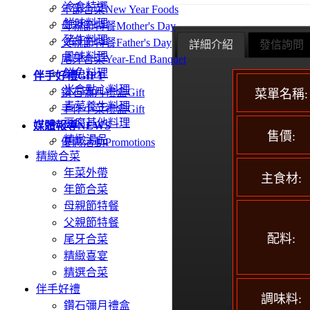
冷食特選
年節合菜
New Year Foods
鮮味料理
母親節特餐
Mother's Day
豬牛料理
父親節特餐
Father's Day
詳細介紹
發信詢問
風味料理
尾牙合菜
Year-End Banquet
鮮魚料理
伴手好禮
GIFT
米食點心料理
鑽石彌月禮盒
Gift
菜單名稱:
青菜養生料理
手作小菜禮盒
Gift
豆腐其他料理
媒體報導
NEWS
售價:
精緻湯品
優惠活動
Promotions
精緻合菜
年菜外帶
主食材:
年節合菜
母親節特餐
父親節特餐
配料:
尾牙合菜
精緻喜宴
精選合菜
伴手好禮
調味料:
鑽石彌月禮盒