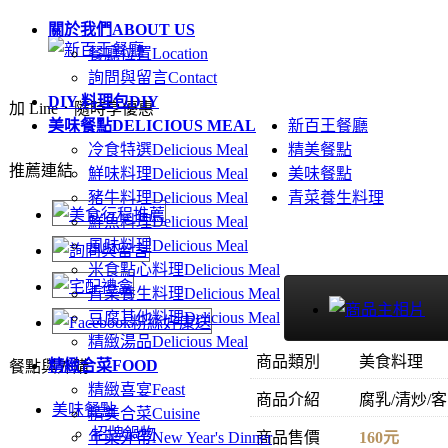
關於我們
ABOUT US
餐廳位置
Location
詢問與留言
Contact
DIY 料理包
DIY
加 Line．隨時享優惠
美味餐點
DELICIOUS MEAL
新百王餐廳
冷食特選
Delicious Meal
精美餐點
推薦連結
鮮味料理
Delicious Meal
美味餐點
豬牛料理
Delicious Meal
青菜養生料理
鮮魚料理
Delicious Meal
風味料理
Delicious Meal
米食點心料理
Delicious Meal
青菜養生料理
Delicious Meal
豆腐其他料理
Delicious Meal
精緻湯品
Delicious Meal
商品類別
美食料理
精緻合菜
FOOD
餐點與外購
精緻喜宴
Feast
商品介紹
腐乳/清炒/
美味餐點
精美合菜
Cuisine
招牌鍋物
年菜外帶
New Year's Dinner
商品售價
160元