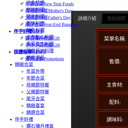
冷食特選
年節合菜
New Year Foods
鮮味料理
母親節特餐
Mother's Day
豬牛料理
父親節特餐
Father's Day
詳細介紹
發信詢問
風味料理
尾牙合菜
Year-End Banquet
鮮魚料理
伴手好禮
GIFT
米食點心料理
鑽石彌月禮盒
Gift
菜單名稱:
青菜養生料理
手作小菜禮盒
Gift
豆腐其他料理
媒體報導
NEWS
精緻湯品
優惠活動
Promotions
售價:
精緻合菜
年菜外帶
年節合菜
主食材:
母親節特餐
父親節特餐
尾牙合菜
配料:
精緻喜宴
精選合菜
伴手好禮
調味料:
鑽石彌月禮盒