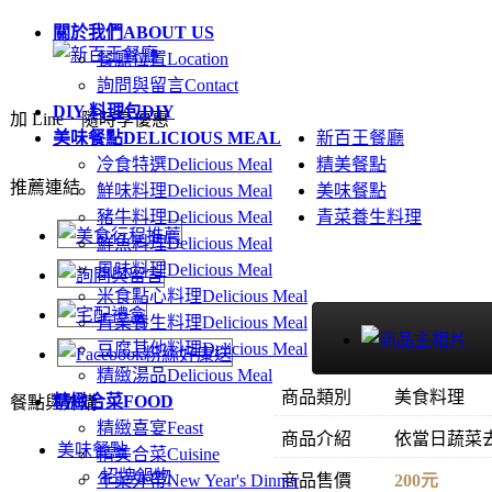
關於我們
ABOUT US
餐廳位置
Location
詢問與留言
Contact
DIY 料理包
DIY
加 Line．隨時享優惠
美味餐點
DELICIOUS MEAL
新百王餐廳
冷食特選
Delicious Meal
精美餐點
推薦連結
鮮味料理
Delicious Meal
美味餐點
豬牛料理
Delicious Meal
青菜養生料理
鮮魚料理
Delicious Meal
風味料理
Delicious Meal
米食點心料理
Delicious Meal
青菜養生料理
Delicious Meal
豆腐其他料理
Delicious Meal
精緻湯品
Delicious Meal
商品類別
美食料理
精緻合菜
FOOD
餐點與外購
精緻喜宴
Feast
商品介紹
依當日蔬菜
美味餐點
精美合菜
Cuisine
招牌鍋物
年菜外帶
New Year's Dinner
商品售價
200元