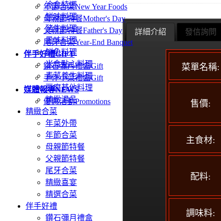
冷食特選
年節合菜
New Year Foods
鮮味料理
母親節特餐
Mother's Day
豬牛料理
父親節特餐
Father's Day
詳細介紹
發信詢問
風味料理
尾牙合菜
Year-End Banquet
鮮魚料理
伴手好禮
GIFT
米食點心料理
鑽石彌月禮盒
Gift
菜單名稱:
青菜養生料理
手作小菜禮盒
Gift
豆腐其他料理
媒體報導
NEWS
精緻湯品
優惠活動
Promotions
售價:
精緻合菜
年菜外帶
年節合菜
主食材:
母親節特餐
父親節特餐
尾牙合菜
配料:
精緻喜宴
精選合菜
伴手好禮
調味料:
鑽石彌月禮盒